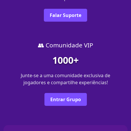
Falar Suporte
👥 Comunidade VIP
1000+
Junte-se a uma comunidade exclusiva de
jogadores e compartilhe experiências!
Entrar Grupo