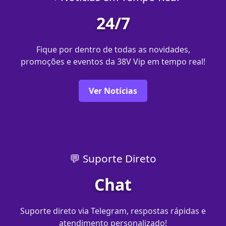
24/7
Fique por dentro de todas as novidades,
promoções e eventos da 38V Vip em tempo real!
Ver Notícias
💬 Suporte Direto
Chat
Suporte direto via Telegram, respostas rápidas e
atendimento personalizado!