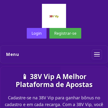
Login
Registrar-se
Menu
📱 38V Vip A Melhor
Plataforma de Apostas
Cadastre-se na 38V Vip para ganhar bônus no
cadastro e em cada recarga. Com a 38V Vip, você