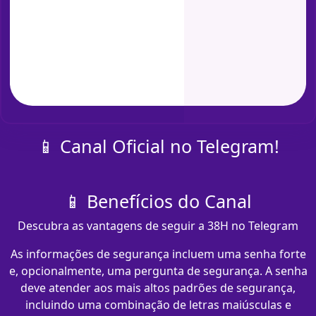
📱 Canal Oficial no Telegram!
📱 Benefícios do Canal
Descubra as vantagens de seguir a 38H no Telegram
As informações de segurança incluem uma senha forte
e, opcionalmente, uma pergunta de segurança. A senha
deve atender aos mais altos padrões de segurança,
incluindo uma combinação de letras maiúsculas e