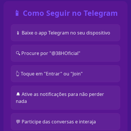
📱 Como Seguir no Telegram
📱 Baixe o app Telegram no seu dispositivo
🔍 Procure por "@38HOficial"
👆 Toque em "Entrar" ou "Join"
🔔 Ative as notificações para não perder
nada
💬 Participe das conversas e interaja