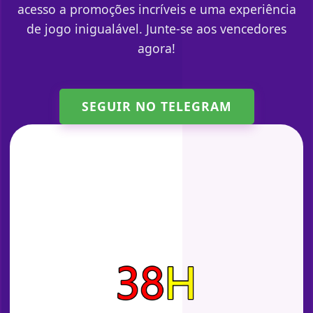
acesso a promoções incríveis e uma experiência
de jogo inigualável. Junte-se aos vencedores
agora!
SEGUIR NO TELEGRAM