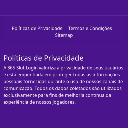
Políticas de Privacidade
Termos e Condições
Sitemap
Políticas de Privacidade
A 365 Slot Login valoriza a privacidade de seus usuários
e está empenhada em proteger todas as informações
pessoais fornecidas durante o uso de nossos canais de
comunicação. Todos os dados coletados são utilizados
exclusivamente para fins de melhoria contínua da
experiência de nossos jogadores.