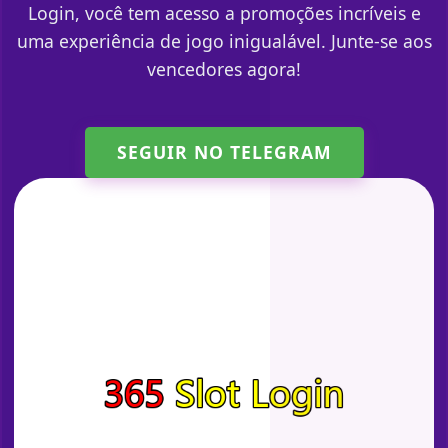
Login, você tem acesso a promoções incríveis e
uma experiência de jogo inigualável. Junte-se aos
vencedores agora!
SEGUIR NO TELEGRAM