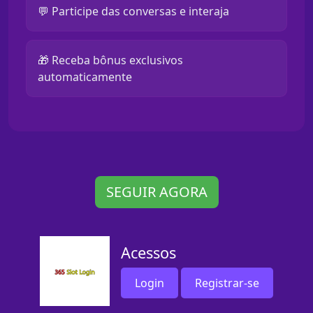
💬 Participe das conversas e interaja
🎁 Receba bônus exclusivos
automaticamente
SEGUIR AGORA
Acessos
Login
Registrar-se