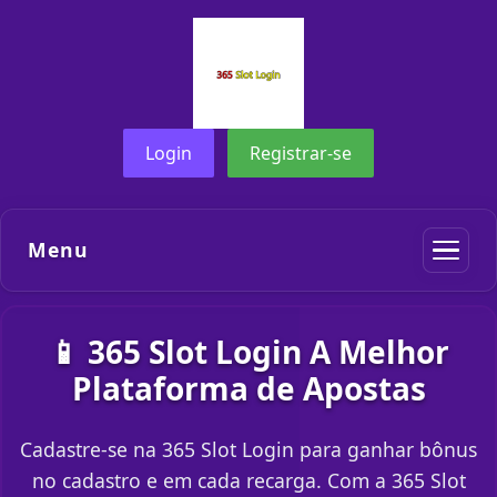
Login
Registrar-se
Menu
📱 365 Slot Login A Melhor
Plataforma de Apostas
Cadastre-se na 365 Slot Login para ganhar bônus
no cadastro e em cada recarga. Com a 365 Slot