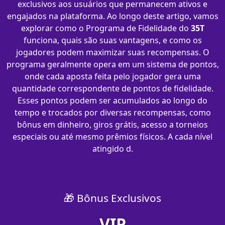
exclusivos aos usuários que permanecem ativos e
engajados na plataforma. Ao longo deste artigo, vamos
explorar como o Programa de Fidelidade do
35T
funciona, quais são suas vantagens, e como os
jogadores podem maximizar suas recompensas. O
programa geralmente opera em um sistema de pontos,
onde cada aposta feita pelo jogador gera uma
quantidade correspondente de pontos de fidelidade.
Esses pontos podem ser acumulados ao longo do
tempo e trocados por diversas recompensas, como
bônus em dinheiro, giros grátis, acesso a torneios
especiais ou até mesmo prêmios físicos. A cada nível
atingido d.
🎁 Bônus Exclusivos
VIP