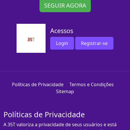
SEGUIR AGORA
Acessos
Login
Registrar-se
Políticas de Privacidade
Termos e Condições
Sitemap
Políticas de Privacidade
A 35T valoriza a privacidade de seus usuários e está