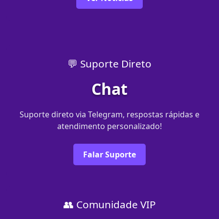
💬 Suporte Direto
Chat
Suporte direto via Telegram, respostas rápidas e
atendimento personalizado!
Falar Suporte
👥 Comunidade VIP