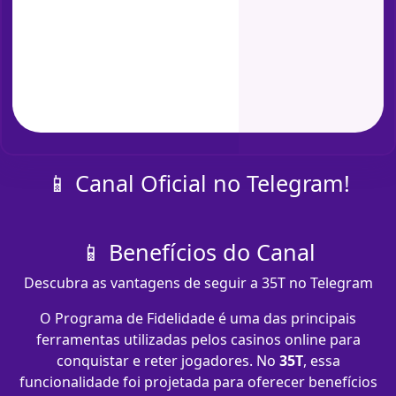
📱 Canal Oficial no Telegram!
📱 Benefícios do Canal
Descubra as vantagens de seguir a 35T no Telegram
O Programa de Fidelidade é uma das principais
ferramentas utilizadas pelos casinos online para
conquistar e reter jogadores. No
35T
, essa
funcionalidade foi projetada para oferecer benefícios