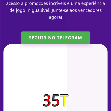
acesso a promoções incríveis e uma experiência
de jogo inigualável. Junte-se aos vencedores
agora!
SEGUIR NO TELEGRAM