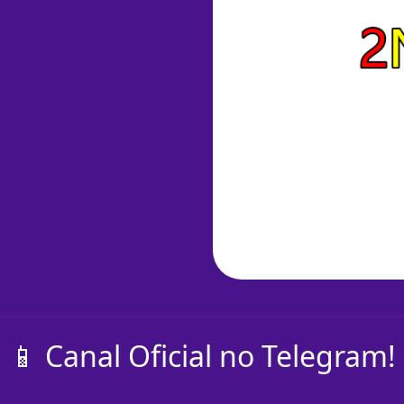
📱 Canal Oficial no Telegram!