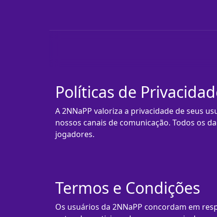
Políticas de Privacida
A 2NNaPP valoriza a privacidade de seus u
nossos canais de comunicação. Todos os dad
jogadores.
Termos e Condições
Os usuários da 2NNaPP concordam em respei