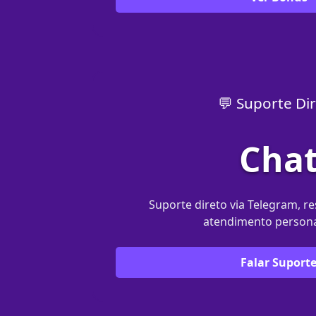
💬 Suporte Di
Cha
Suporte direto via Telegram, r
atendimento persona
Falar Suport