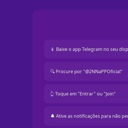
📱 Baixe o app Telegram no seu disp
🔍 Procure por "@2NNaPPOficial"
👆 Toque em "Entrar" ou "Join"
🔔 Ative as notificações para não p