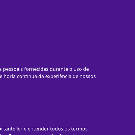
 pessoais fornecidas durante o uso de
elhoria contínua da experiência de nossos
rtante ler e entender todos os termos