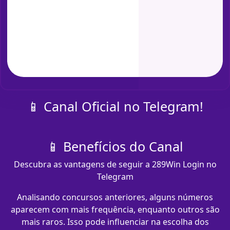
📱 Canal Oficial no Telegram!
📱 Benefícios do Canal
Descubra as vantagens de seguir a 289Win Login no
Telegram
Analisando concursos anteriores, alguns números
aparecem com mais frequência, enquanto outros são
mais raros. Isso pode influenciar na escolha dos