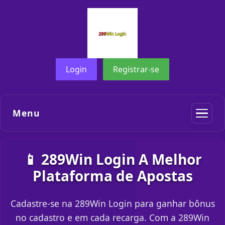
Login
Registrar-se
Menu
📱 289Win Login A Melhor
Plataforma de Apostas
Cadastre-se na 289Win Login para ganhar bônus
no cadastro e em cada recarga. Com a 289Win