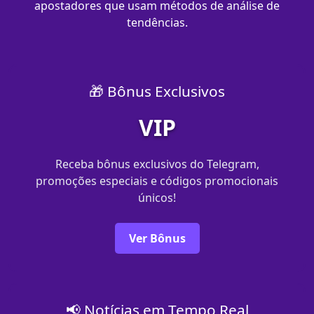
apostadores que usam métodos de análise de
tendências.
🎁 Bônus Exclusivos
VIP
Receba bônus exclusivos do Telegram,
promoções especiais e códigos promocionais
únicos!
Ver Bônus
📢 Notícias em Tempo Real