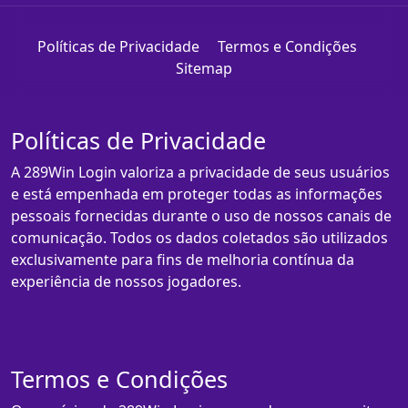
Políticas de Privacidade
Termos e Condições
Sitemap
Políticas de Privacidade
A 289Win Login valoriza a privacidade de seus usuários
e está empenhada em proteger todas as informações
pessoais fornecidas durante o uso de nossos canais de
comunicação. Todos os dados coletados são utilizados
exclusivamente para fins de melhoria contínua da
experiência de nossos jogadores.
Termos e Condições