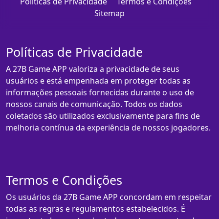
Políticas de Privacidade
Termos e Condições
Sitemap
Políticas de Privacidade
A 27B Game APP valoriza a privacidade de seus
usuários e está empenhada em proteger todas as
informações pessoais fornecidas durante o uso de
nossos canais de comunicação. Todos os dados
coletados são utilizados exclusivamente para fins de
melhoria contínua da experiência de nossos jogadores.
Termos e Condições
Os usuários da 27B Game APP concordam em respeitar
todas as regras e regulamentos estabelecidos. É