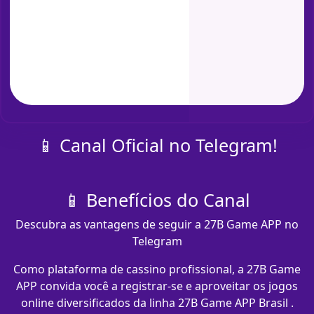
📱 Canal Oficial no Telegram!
📱 Benefícios do Canal
Descubra as vantagens de seguir a 27B Game APP no
Telegram
Como plataforma de cassino profissional, a 27B Game
APP convida você a registrar-se e aproveitar os jogos
online diversificados da linha 27B Game APP Brasil .