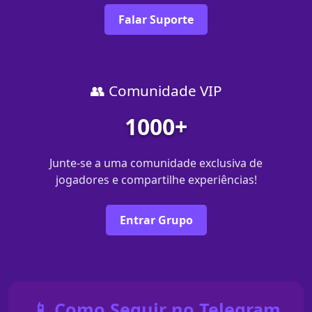
Falar Suporte
👥 Comunidade VIP
1000+
Junte-se a uma comunidade exclusiva de
jogadores e compartilhe experiências!
Entrar Grupo
📱 Como Seguir no Telegram