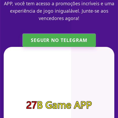
APP, você tem acesso a promoções incríveis e uma
experiência de jogo inigualável. Junte-se aos
vencedores agora!
SEGUIR NO TELEGRAM