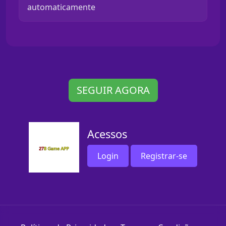
automaticamente
SEGUIR AGORA
Acessos
Login
Registrar-se