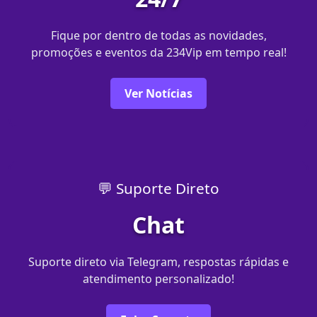
Fique por dentro de todas as novidades,
promoções e eventos da 234Vip em tempo real!
Ver Notícias
💬 Suporte Direto
Chat
Suporte direto via Telegram, respostas rápidas e
atendimento personalizado!