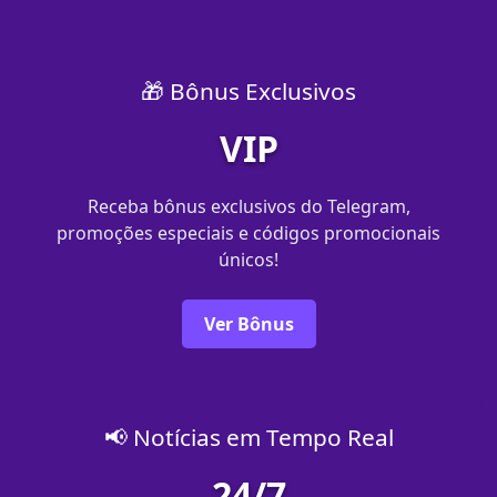
🎁 Bônus Exclusivos
VIP
Receba bônus exclusivos do Telegram,
promoções especiais e códigos promocionais
únicos!
Ver Bônus
📢 Notícias em Tempo Real
24/7