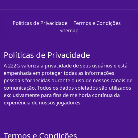
Políticas de Privacidade
Termos e Condições
Sitemap
Políticas de Privacidade
A 222G valoriza a privacidade de seus usuários e está
empenhada em proteger todas as informações
pessoais fornecidas durante o uso de nossos canais de
comunicação. Todos os dados coletados são utilizados
exclusivamente para fins de melhoria contínua da
experiência de nossos jogadores.
Termos e Condições