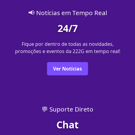
📢 Notícias em Tempo Real
24/7
Fique por dentro de todas as novidades,
promoções e eventos da 222G em tempo real!
Ver Notícias
💬 Suporte Direto
Chat