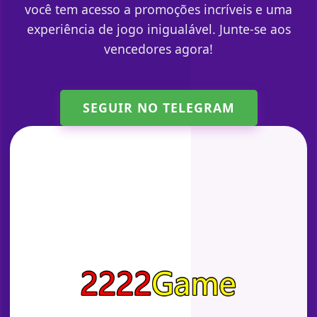
você tem acesso a promoções incríveis e uma
experiência de jogo inigualável. Junte-se aos
vencedores agora!
SEGUIR NO TELEGRAM