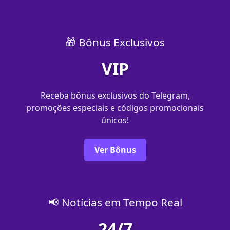
🎁 Bônus Exclusivos
VIP
Receba bônus exclusivos do Telegram,
promoções especiais e códigos promocionais
únicos!
Ver Bônus
📢 Notícias em Tempo Real
24/7