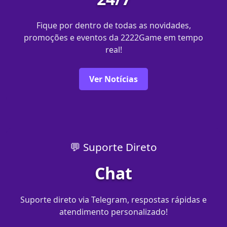
Fique por dentro de todas as novidades,
promoções e eventos da 2222Game em tempo
real!
Ver Notícias
💬 Suporte Direto
Chat
Suporte direto via Telegram, respostas rápidas e
atendimento personalizado!