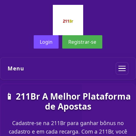
Login
Registrar-se
Menu
📱 211Br A Melhor Plataforma
de Apostas
Cadastre-se na 211Br para ganhar bônus no
cadastro e em cada recarga. Com a 211Br, você