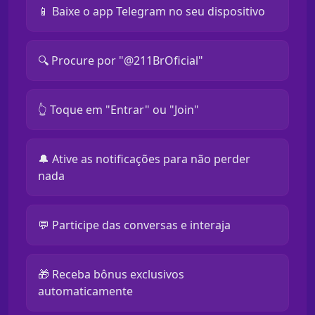
📱 Baixe o app Telegram no seu dispositivo
🔍 Procure por "@211BrOficial"
👆 Toque em "Entrar" ou "Join"
🔔 Ative as notificações para não perder
nada
💬 Participe das conversas e interaja
🎁 Receba bônus exclusivos
automaticamente