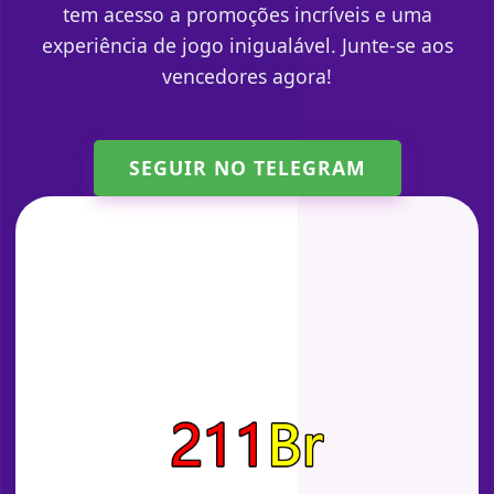
tem acesso a promoções incríveis e uma
experiência de jogo inigualável. Junte-se aos
vencedores agora!
SEGUIR NO TELEGRAM