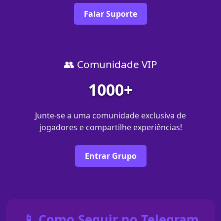
Falar Suporte
👥 Comunidade VIP
1000+
Junte-se a uma comunidade exclusiva de
jogadores e compartilhe experiências!
Entrar Grupo
📱 Como Seguir no Telegram