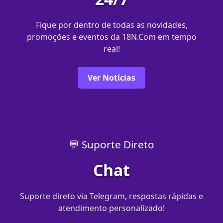
Fique por dentro de todas as novidades,
promoções e eventos da 18N.Com em tempo
real!
Ver Notícias
💬 Suporte Direto
Chat
Suporte direto via Telegram, respostas rápidas e
atendimento personalizado!