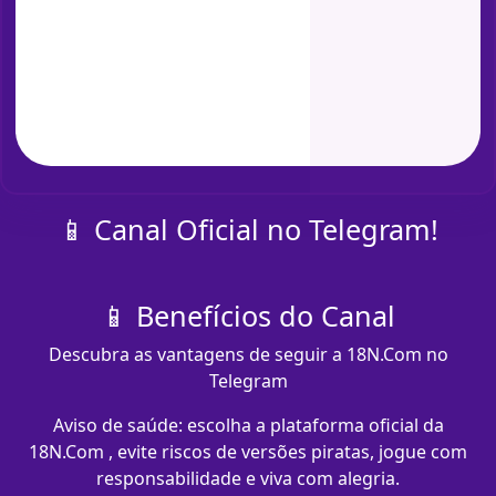
📱 Canal Oficial no Telegram!
📱 Benefícios do Canal
Descubra as vantagens de seguir a 18N.Com no
Telegram
Aviso de saúde: escolha a plataforma oficial da
18N.Com , evite riscos de versões piratas, jogue com
responsabilidade e viva com alegria.