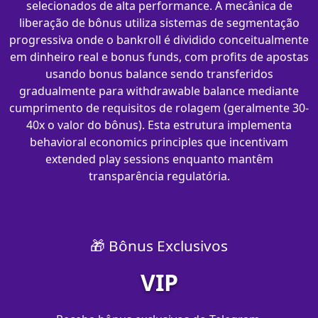
selecionados de alta performance. A mecânica de
liberação de bônus utiliza sistemas de segmentação
progressiva onde o bankroll é dividido conceitualmente
em dinheiro real e bonus funds, com profits de apostas
usando bonus balance sendo transferidos
gradualmente para withdrawable balance mediante
cumprimento de requisitos de rolagem (geralmente 30-
40x o valor do bônus). Esta estrutura implementa
behavioral economics principles que incentivam
extended play sessions enquanto mantêm
transparência regulatória.
🎁 Bônus Exclusivos
VIP