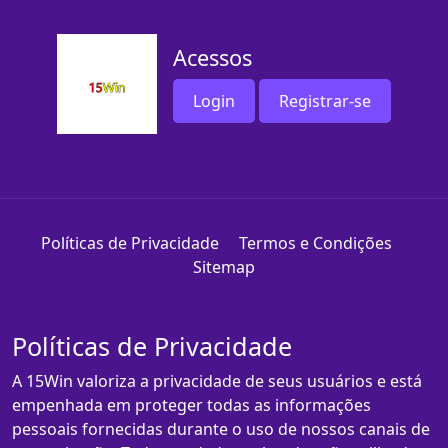
Acessos
Login
Registrar-se
Políticas de Privacidade
Termos e Condições
Sitemap
Políticas de Privacidade
A 15Win valoriza a privacidade de seus usuários e está
empenhada em proteger todas as informações
pessoais fornecidas durante o uso de nossos canais de