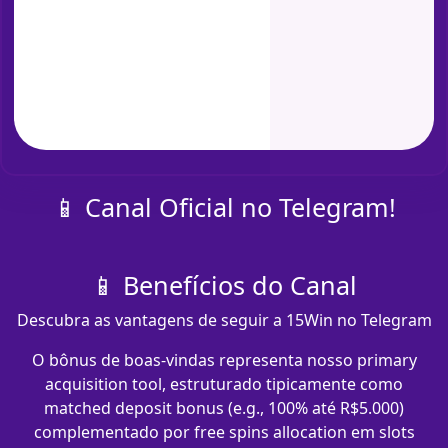
📱 Canal Oficial no Telegram!
📱 Benefícios do Canal
Descubra as vantagens de seguir a 15Win no Telegram
O bônus de boas-vindas representa nosso primary
acquisition tool, estruturado tipicamente como
matched deposit bonus (e.g., 100% até R$5.000)
complementado por free spins allocation em slots