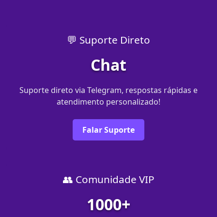
💬 Suporte Direto
Chat
Suporte direto via Telegram, respostas rápidas e
atendimento personalizado!
Falar Suporte
👥 Comunidade VIP
1000+