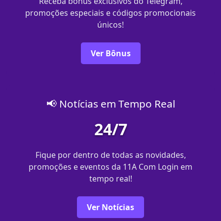
Receba bônus exclusivos do Telegram,
promoções especiais e códigos promocionais
únicos!
Ver Bônus
📢 Notícias em Tempo Real
24/7
Fique por dentro de todas as novidades,
promoções e eventos da 11A Com Login em
tempo real!
Ver Notícias