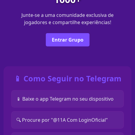
Junte-se a uma comunidade exclusiva de
jogadores e compartilhe experiências!
Entrar Grupo
📱 Como Seguir no Telegram
📱 Baixe o app Telegram no seu dispositivo
🔍 Procure por "@11A Com LoginOficial"