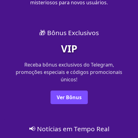
misteriosos para novos usuários.
🎁 Bônus Exclusivos
VIP
Receba bônus exclusivos do Telegram,
promoções especiais e códigos promocionais
únicos!
Ver Bônus
📢 Notícias em Tempo Real